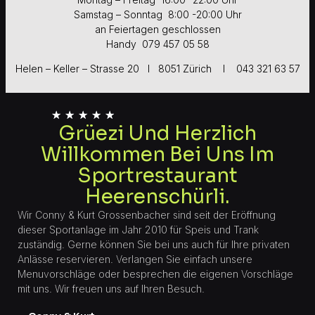
Samstag – Sonntag 8:00 -20:00 Uhr
an Feiertagen geschlossen
Handy 079 457 05 58
Helen – Keller – Strasse 20 I 8051 Zürich I 043 321 63 57
★
★
★
★
★
Grüezi Und Herzlich
Willkommen Bei Uns Im
Sportrestaurant
Heerenschürli.
Wir Conny & Kurt Grossenbacher sind seit der Eröffnung
dieser Sportanlage im Jahr 2010 für Speis und Trank
zuständig. Gerne können Sie bei uns auch für Ihre privaten
Anlässe reservieren. Verlangen Sie einfach unsere
Menuvorschläge oder besprechen die eigenen Vorschläge
mit uns. Wir freuen uns auf Ihren Besuch.